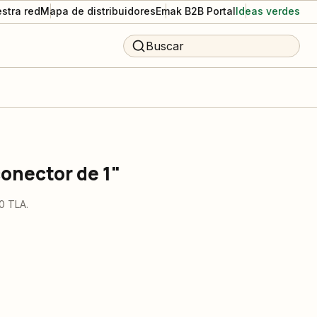
stra red
Mapa de distribuidores
Emak B2B Portal
Ideas verdes
Buscar
conector de 1"
0 TLA.