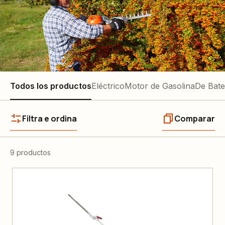
Todos los productos
Eléctrico
Motor de Gasolina
De Bate
Filtra e ordina
Comparar
9 productos