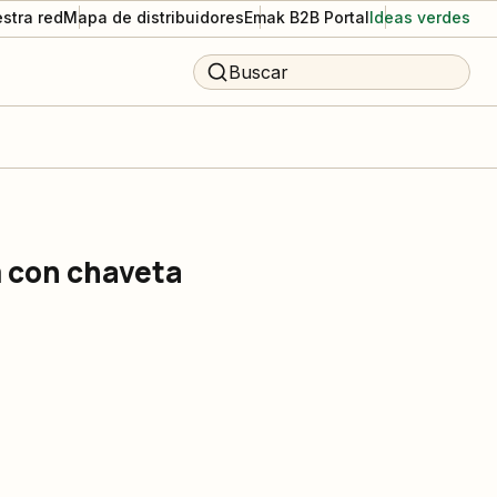
stra red
Mapa de distribuidores
Emak B2B Portal
Ideas verdes
Buscar
 con chaveta