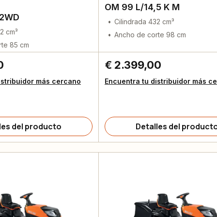
O
OM 99 L/14,5 K M
 2WD
Cilindrada 432 cm³
52 cm³
Ancho de corte 98 cm
rte 85 cm
0
€ 2.399,00
istribuidor más cercano
Encuentra tu distribuidor más c
les del producto
Detalles del product