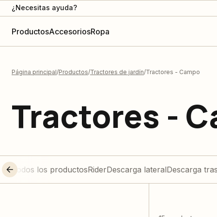
¿Necesitas ayuda?
Productos
Accesorios
Ropa
Página principal
Productos
Tractores de jardín
Tractores - Campo
Tractores - 
Todos los productos
Rider
Descarga lateral
Descarga tra