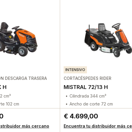
INTENSIVO
N DESCARGA TRASERA
CORTACÉSPEDES RIDER
K H
MISTRAL 72/13 H
52 cm³
Cilindrada 344 cm³
te 102 cm
Ancho de corte 72 cm
00
€ 4.699,00
istribuidor más cercano
Encuentra tu distribuidor más c