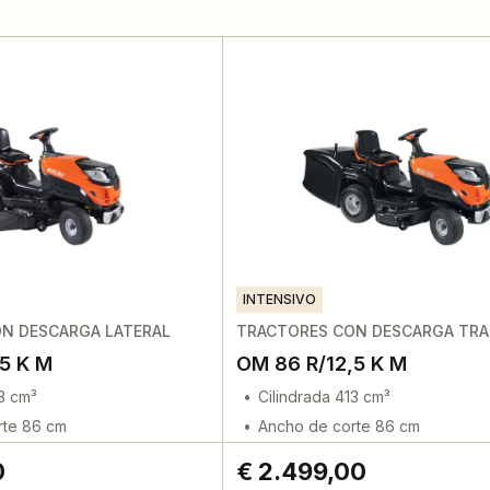
INTENSIVO
N DESCARGA LATERAL
TRACTORES CON DESCARGA TRA
5 K M
OM 86 R/12,5 K M
13 cm³
Cilindrada 413 cm³
rte 86 cm
Ancho de corte 86 cm
0
€ 2.499,00