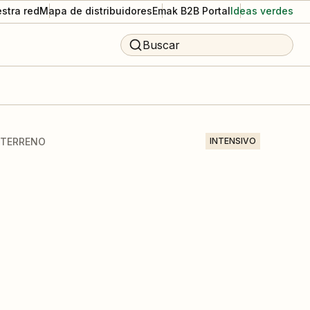
stra red
Mapa de distribuidores
Emak B2B Portal
Ideas verdes
Buscar
OTERRENO
INTENSIVO