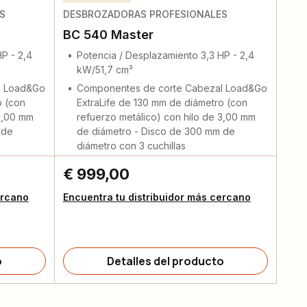
S
DESBROZADORAS PROFESIONALES
BC 540 Master
P - 2,4
Potencia / Desplazamiento 3,3 HP - 2,4
kW/51,7 cm³
l Load&Go
Componentes de corte Cabezal Load&Go
o (con
ExtraLife de 130 mm de diámetro (con
 3,00 mm
refuerzo metálico) con hilo de 3,00 mm
 de
de diámetro - Disco de 300 mm de
diámetro con 3 cuchillas
€ 999,00
ercano
Encuentra tu distribuidor más cercano
o
Detalles del producto