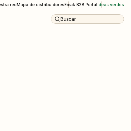
stra red
Mapa de distribuidores
Emak B2B Portal
Ideas verdes
Buscar