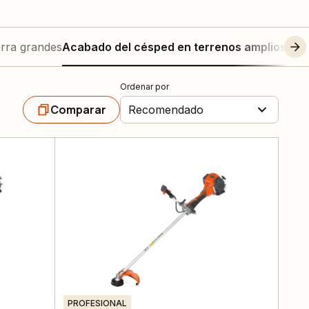
erra grandes
Acabado del césped en terrenos amplios y d
Ordenar por
Comparar
Recomendado
PROFESIONAL