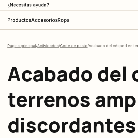
¿Necesitas ayuda?
Productos
Accesorios
Ropa
Página principal
Actividades
Corte de pasto
Acabado del césped en ter
Acabado del 
terrenos ampl
discordantes