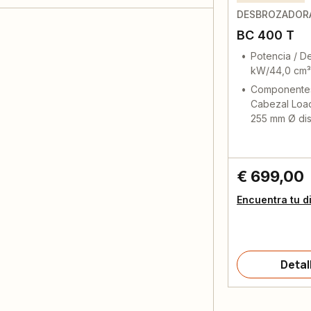
DESBROZADORA
BC 400 T
Potencia / D
kW/44,0 cm³
Componentes
Cabezal Load
255 mm Ø dis
€ 699,00
Encuentra tu d
Detal