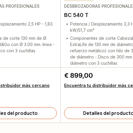
S PROFESIONALES
DESBROZADORAS PROFESIONALE
BC 540 T
esplazamiento 2,5 HP - 1,83
Potencia / Desplazamiento 3,3 H
kW/51,7 cm³
 de corte 130 mm de Ø.
Componentes de corte Cabeza
&Go con Ø 3.00 mm. linea -
ExtraLife de 130 mm de diámetr
co con 3 cuchillas
refuerzo metálico) con hilo de
de diámetro - Disco de 300 mm
diámetro con 3 cuchillas
€ 899,00
istribuidor más cercano
Encuentra tu distribuidor más c
les del producto
Detalles del product