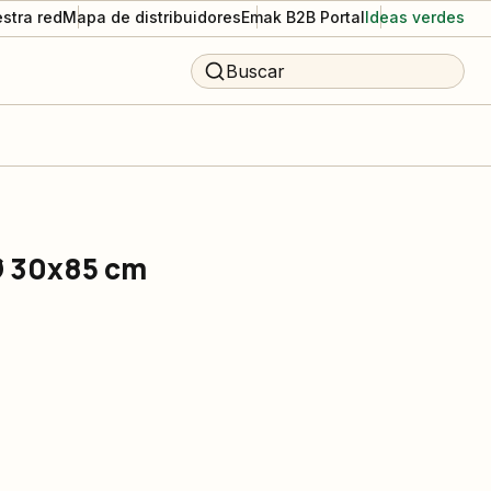
stra red
Mapa de distribuidores
Emak B2B Portal
Ideas verdes
Buscar
 Ø 30x85 cm