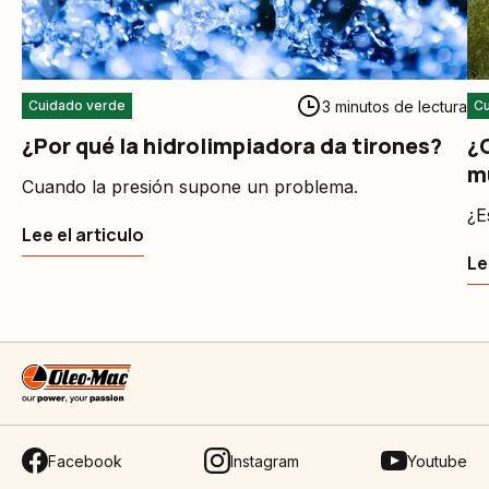
3 minutos de lectura
Cuidado verde
Cu
¿Por qué la hidrolimpiadora da tirones?
¿
m
Cuando la presión supone un problema.
¿E
Lee el articulo
Le
Facebook
Instagram
Youtube