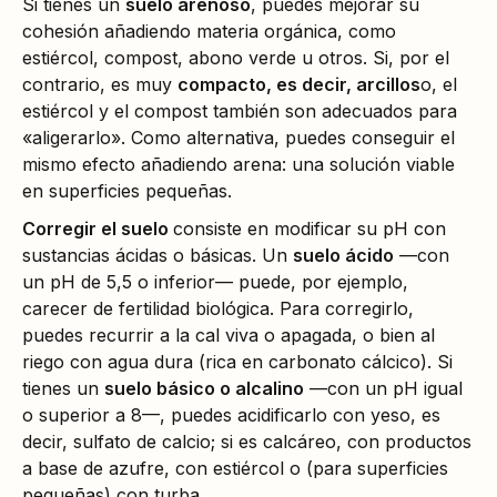
Si tienes un
suelo arenoso
, puedes mejorar su
cohesión añadiendo materia orgánica, como
estiércol, compost, abono verde u otros. Si, por el
contrario, es muy
compacto, es decir, arcillos
o, el
estiércol y el compost también son adecuados para
«aligerarlo». Como alternativa, puedes conseguir el
mismo efecto añadiendo arena: una solución viable
en superficies pequeñas.
Corregir el suelo
consiste en modificar su pH con
sustancias ácidas o básicas. Un
suelo ácido
—con
un pH de 5,5 o inferior— puede, por ejemplo,
carecer de fertilidad biológica. Para corregirlo,
puedes recurrir a la cal viva o apagada, o bien al
riego con agua dura (rica en carbonato cálcico). Si
tienes un
suelo básico o alcalino
—con un pH igual
o superior a 8—, puedes acidificarlo con yeso, es
decir, sulfato de calcio; si es calcáreo, con productos
a base de azufre, con estiércol o (para superficies
pequeñas) con turba.