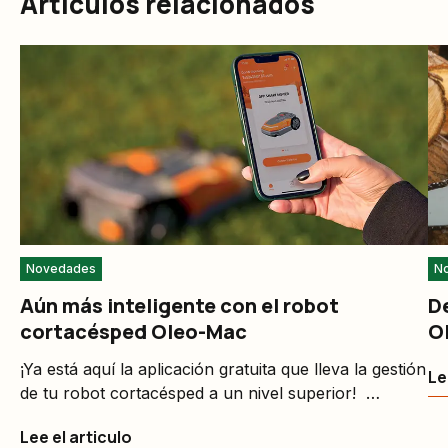
Artículos relacionados
Novedades
N
Aún más inteligente con el robot
D
cortacésped Oleo-Mac
O
¡Ya está aquí la aplicación gratuita que lleva la gestión
Le
de tu robot cortacésped a un nivel superior!
Intuitiva, práctica y diseñada a tu medida: descárgala
Lee el articulo
para controlar fácilmente la máquina mediante los