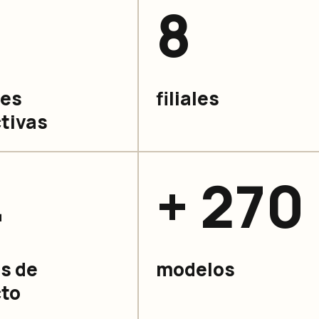
8
des
filiales
tivas
4
+ 270
as de
modelos
to