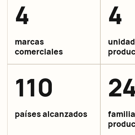
4
4
marcas
unida
comerciales
produc
110
2
países alcanzados
famili
produc