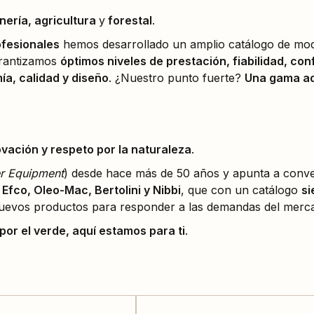
inería, agricultura
y
forestal
.
ofesionales
hemos desarrollado un amplio catálogo de mod
arantizamos
óptimos niveles de prestación, fiabilidad, con
a, calidad y diseño
. ¿Nuestro punto fuerte?
Una gama ad
ovación y respeto por la naturaleza
.
r Equipment
) desde hace más de 50 años y apunta a conver
Efco, Oleo-Mac, Bertolini y Nibbi
, que con un catálogo
si
uevos productos para responder a las demandas del mercad
or el verde, aquí estamos para ti
.