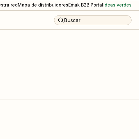
stra red
Mapa de distribuidores
Emak B2B Portal
Ideas verdes
Buscar