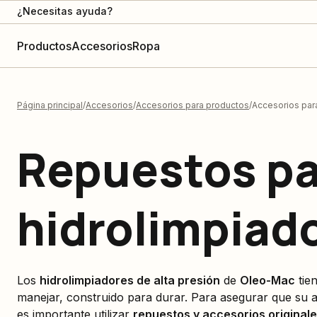
¿Necesitas ayuda?
Productos
Accesorios
Ropa
Página principal
Accesorios
Accesorios para productos
Accesorios para
Repuestos pa
hidrolimpiad
Los
hidrolimpiadores de alta presión
de
Oleo-Mac
tien
manejar, construido para durar. Para asegurar que su a
es importante utilizar
repuestos y accesorios original