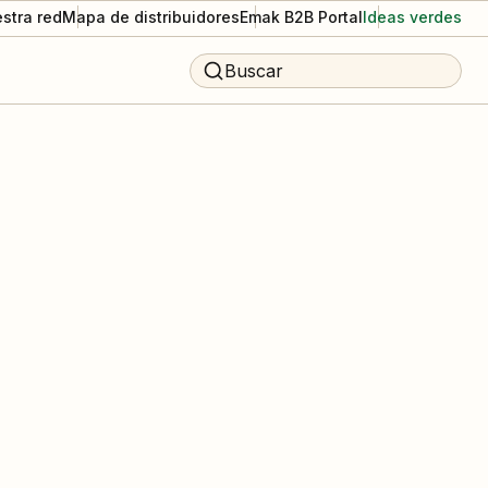
stra red
Mapa de distribuidores
Emak B2B Portal
Ideas verdes
Buscar