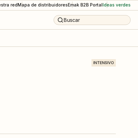
stra red
Mapa de distribuidores
Emak B2B Portal
Ideas verdes
Buscar
INTENSIVO