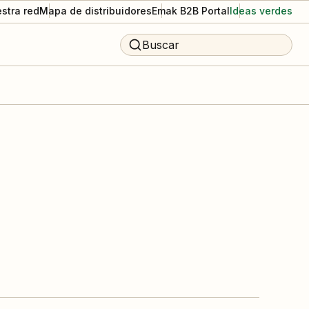
stra red
Mapa de distribuidores
Emak B2B Portal
Ideas verdes
Buscar