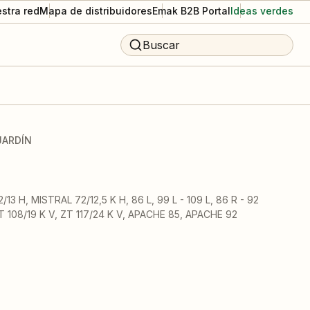
stra red
Mapa de distribuidores
Emak B2B Portal
Ideas verdes
Buscar
JARDÍN
13 H, MISTRAL 72/12,5 K H, 86 L, 99 L - 109 L, 86 R - 92
, ZT 108/19 K V, ZT 117/24 K V, APACHE 85, APACHE 92