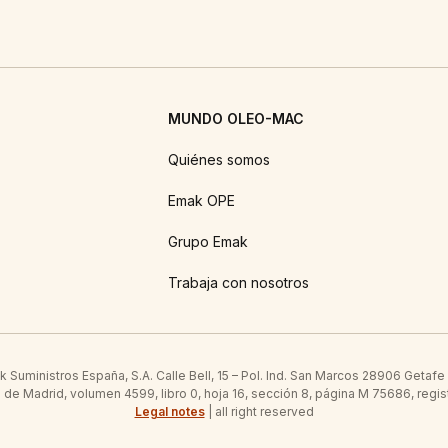
MUNDO OLEO-MAC
Quiénes somos
Emak OPE
Grupo Emak
Trabaja con nosotros
Suministros España, S.A. Calle Bell, 15 – Pol. Ind. San Marcos 28906 Getafe
l de Madrid, volumen 4599, libro 0, hoja 16, sección 8, página M 75686, regis
Legal notes
| all right reserved