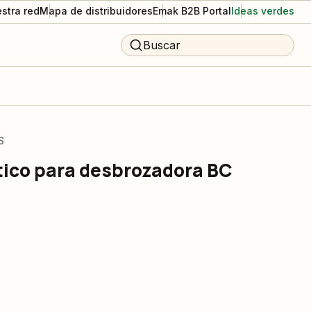
stra red
Mapa de distribuidores
Emak B2B Portal
Ideas verdes
Buscar
S
tico para desbrozadora BC