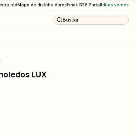
stra red
Mapa de distribuidores
Emak B2B Portal
Ideas verdes
Buscar
S
 moledos LUX