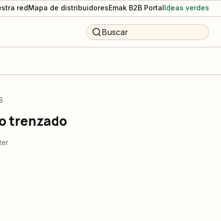
stra red
Mapa de distribuidores
Emak B2B Portal
Ideas verdes
Buscar
S
po trenzado
ter