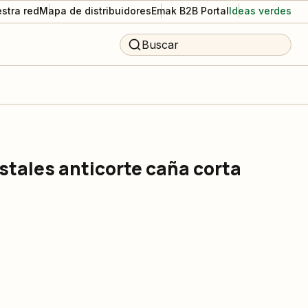
stra red
Mapa de distribuidores
Emak B2B Portal
Ideas verdes
Buscar
stales anticorte caña corta