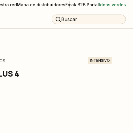
stra red
Mapa de distribuidores
Emak B2B Portal
Ideas verdes
Buscar
OS
INTENSIVO
LUS 4