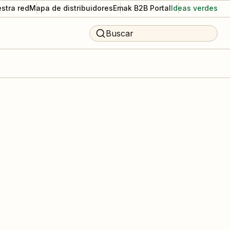
stra red
Mapa de distribuidores
Emak B2B Portal
Ideas verdes
Buscar