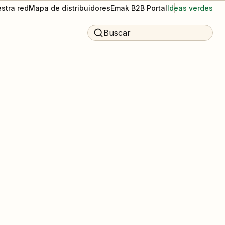
stra red
Mapa de distribuidores
Emak B2B Portal
Ideas verdes
Buscar