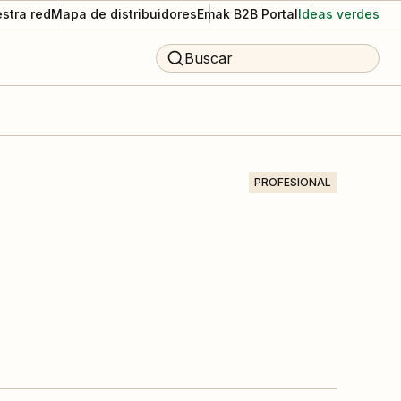
stra red
Mapa de distribuidores
Emak B2B Portal
Ideas verdes
Buscar
PROFESIONAL