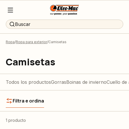
Buscar
Ropa
Ropa para exterior
Camisetas
Camisetas
Todos los productos
Gorras
Boinas de invierno
Cuello de 
Filtra e ordina
1 producto