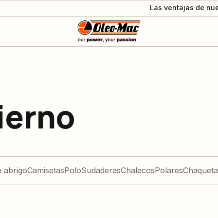
Las ventajas de nue
ierno
e abrigo
Camisetas
Polo
Sudaderas
Chalecos
Polares
Chaquetas