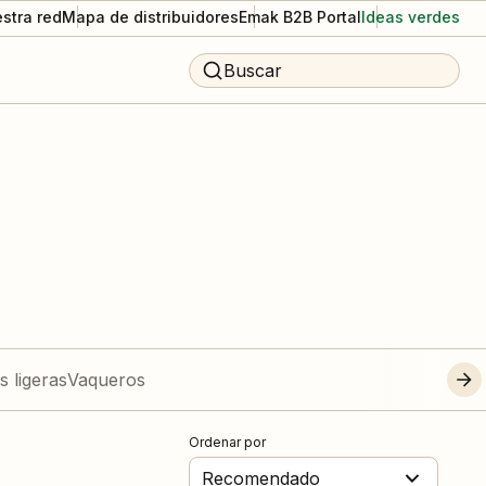
stra red
Mapa de distribuidores
Emak B2B Portal
Ideas verdes
Buscar
 ligeras
Vaqueros
Ordenar por
Recomendado