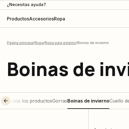
¿Necesitas ayuda?
Productos
Accesorios
Ropa
Página principal
Ropa
Ropa para exterior
Boinas de invierno
Boinas de inv
Todos los productos
Gorras
Boinas de invierno
Cuello d