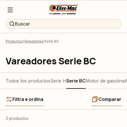
Buscar
Productos
Vareadores
Serie BC
Vareadores Serie BC
Todos los productos
Serie H
Serie BC
Motor de gasolina
A
Filtra e ordina
Comparar
2 productos