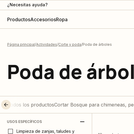
¿Necesitas ayuda?
Productos
Accesorios
Ropa
Página principal
Actividades
Corte y poda
Poda de árboles
Poda de árbo
Todos los productos
Cortar Bosque para chimeneas, pe
USOS ESPECÍFICOS
Limpieza de zanjas, taludes y