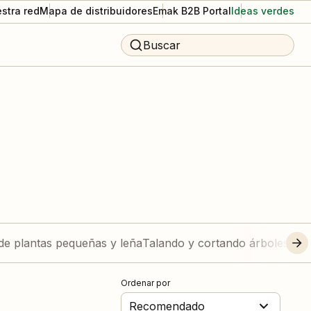
stra red
Mapa de distribuidores
Emak B2B Portal
Ideas verdes
Buscar
de plantas pequeñas y leña
Talando y cortando árboles gr
Ordenar por
Recomendado