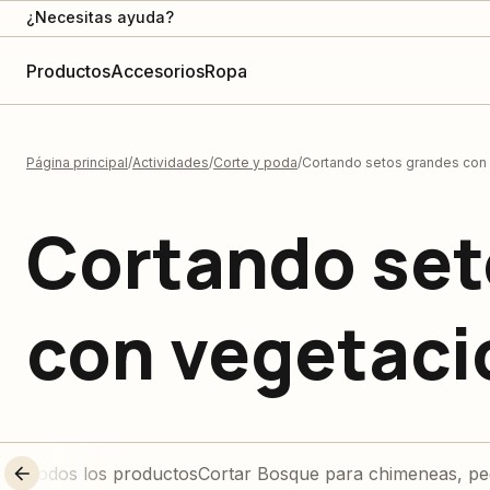
¿Necesitas ayuda?
Productos
Accesorios
Ropa
Página principal
Actividades
Corte y poda
Cortando setos grandes con
Cortando set
con vegetaci
Todos los productos
Cortar Bosque para chimeneas, pe