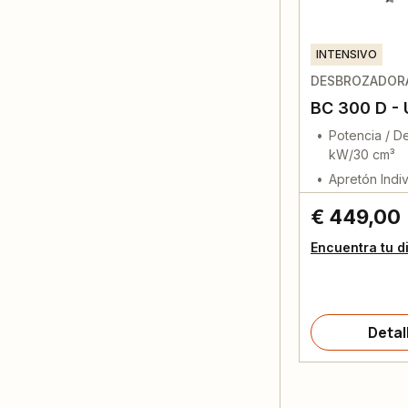
INTENSIVO
DESBROZADOR
BC 300 D - 
Potencia / De
kW/30 cm³
Apretón Indiv
€ 449,00
Encuentra tu d
Detal