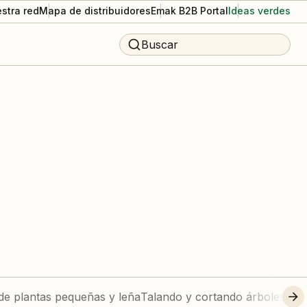
stra red
Mapa de distribuidores
Emak B2B Portal
Ideas verdes
Buscar
de plantas pequeñas y leña
Talando y cortando árboles gr