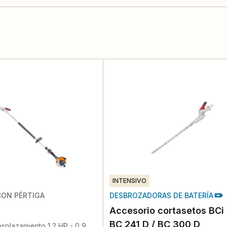
INTENSIVO
ON PÉRTIGA
DESBROZADORAS DE BATERÍA
Accesorio cortasetos BCi 
BC 241 D / BC 300 D
esplazamiento 1,2 HP - 0,9