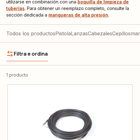
utilizarse en combinación con una
boquilla de limpieza de
tuberías
. Para obtener un reemplazo completo, consulte la
sección dedicada a
mangueras de alta presión
.
Todos los productos
Pistola
Lanzas
Cabezales
Cepillos
man
Filtra e ordina
1 producto