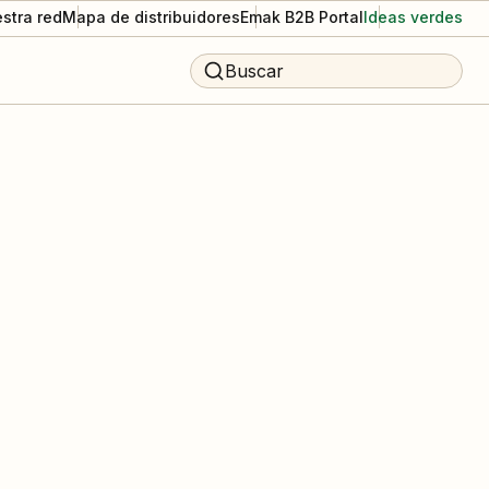
stra red
Mapa de distribuidores
Emak B2B Portal
Ideas verdes
Buscar