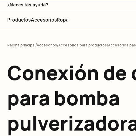
¿Necesitas ayuda?
Productos
Accesorios
Ropa
Página principal
Accesorios
Accesorios para productos
Accesorios par
Conexión de 
para bomba
pulverizador