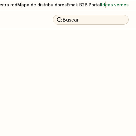
stra red
Mapa de distribuidores
Emak B2B Portal
Ideas verdes
Buscar